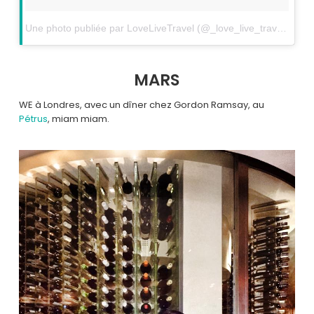
Une photo publiée par LoveLiveTravel (@_love_live_travel_)
le
2
MARS
WE à Londres, avec un dîner chez Gordon Ramsay, au
Pétrus
, miam miam.