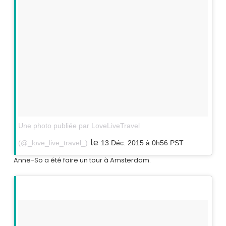
Une photo publiée par LoveLiveTravel
le
(@_love_live_travel_)
13 Déc. 2015 à 0h56 PST
Anne-So a été faire un tour à Amsterdam.