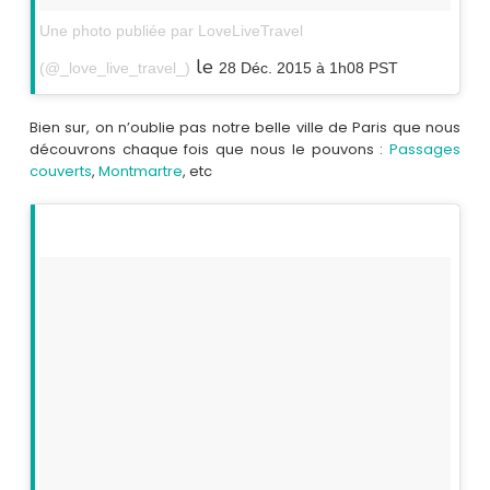
Une photo publiée par LoveLiveTravel
le
(@_love_live_travel_)
28 Déc. 2015 à 1h08 PST
Bien sur, on n’oublie pas notre belle ville de Paris que nous
découvrons chaque fois que nous le pouvons :
Passages
couverts
,
Montmartre
, etc