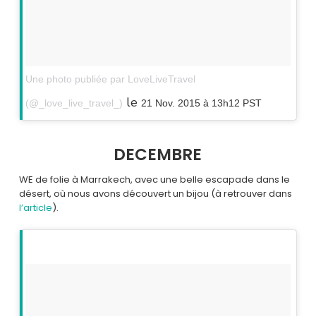
Une photo publiée par LoveLiveTravel
le
(@_love_live_travel_)
21 Nov. 2015 à 13h12 PST
DECEMBRE
WE de folie à Marrakech, avec une belle escapade dans le
désert, où nous avons découvert un bijou (à retrouver dans
l’article
).