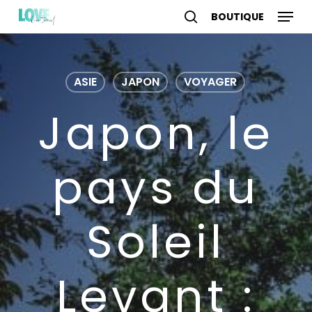
Skip
Menu
to
search
account
main
content
ASIE
JAPON
VOYAGER
Japon, le
pays du
Soleil
Levant :