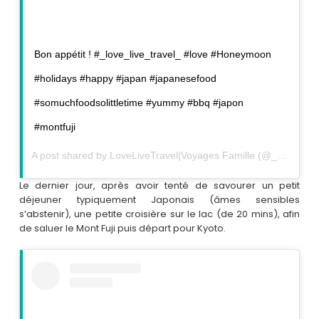
Bon appétit ! #_love_live_travel_ #love #Honeymoon
#holidays #happy #japan #japanesefood
#somuchfoodsolittletime #yummy #bbq #japon
#montfuji
A post shared by
LoveLiveTravel|Voyages Famille
(@_love_live_travel_) on
Le dernier jour, après avoir tenté de savourer un petit
déjeuner typiquement Japonais (âmes sensibles
s’abstenir), une petite croisière sur le lac (de 20 mins), afin
de saluer le Mont Fuji puis départ pour Kyoto.