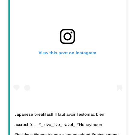
View this post on Instagram
Japanese breakfast! Il faut avoir l'estomac bien
accroché…: #_love_live_travel_ #Honeymoon
#holidays #japan #japon #japanesefood #notsoyummy