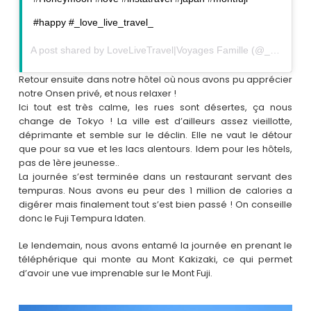
#happy #_love_live_travel_
A post shared by
LoveLiveTravel|Voyages Famille
(@_love_live_travel_) on
Retour ensuite dans notre hôtel où nous avons pu apprécier
notre Onsen privé, et nous relaxer !
Ici tout est très calme, les rues sont désertes, ça nous
change de Tokyo ! La ville est d’ailleurs assez vieillotte,
déprimante et semble sur le déclin. Elle ne vaut le détour
que pour sa vue et les lacs alentours. Idem pour les hôtels,
pas de 1ère jeunesse..
La journée s’est terminée dans un restaurant servant des
tempuras. Nous avons eu peur des 1 million de calories a
digérer mais finalement tout s’est bien passé ! On conseille
donc le Fuji Tempura Idaten.
Le lendemain, nous avons entamé la journée en prenant le
téléphérique qui monte au Mont Kakizaki, ce qui permet
d’avoir une vue imprenable sur le Mont Fuji.