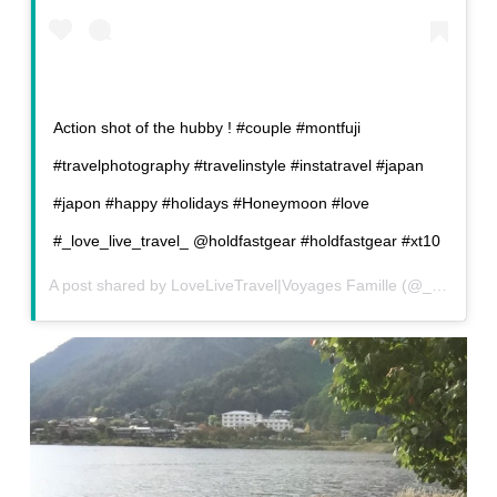
Action shot of the hubby ! #couple #montfuji
#travelphotography #travelinstyle #instatravel #japan
#japon #happy #holidays #Honeymoon #love
#_love_live_travel_ @holdfastgear #holdfastgear #xt10
A post shared by
LoveLiveTravel|Voyages Famille
(@_love_live_travel_) on