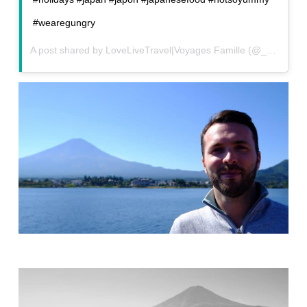
#wearegungry
A post shared by
LoveLiveTravel|Voyages Famille
(@_love_live_travel_) on