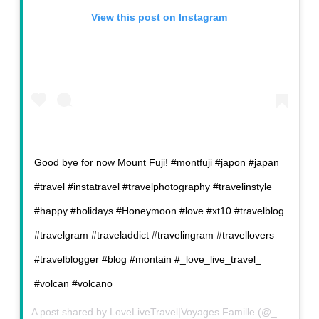
View this post on Instagram
Good bye for now Mount Fuji! #montfuji #japon #japan
#travel #instatravel #travelphotography #travelinstyle
#happy #holidays #Honeymoon #love #xt10 #travelblog
#travelgram #traveladdict #travelingram #travellovers
#travelblogger #blog #montain #_love_live_travel_
#volcan #volcano
A post shared by
LoveLiveTravel|Voyages Famille
(@_love_live_travel_) on