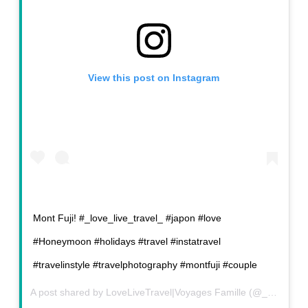
View this post on Instagram
Mont Fuji! #_love_live_travel_ #japon #love
#Honeymoon #holidays #travel #instatravel
#travelinstyle #travelphotography #montfuji #couple
A post shared by
LoveLiveTravel|Voyages Famille
(@_love_live_travel_) on