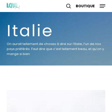
Skip
Menu
to
search
account
main
content
Italie
On aurait tellement de choses à dire sur l’Italie, l’un de nos
pays préférés. Faut dire que c’est tellement beau, et qu’on y
mange si bien
Nos
10
visites
incontournables