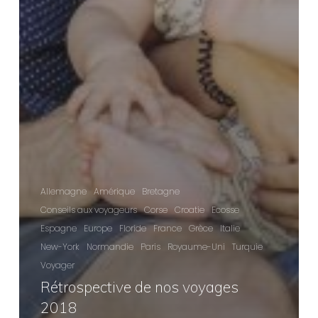
Allemagne
Amérique
Bretagne
Conseils aux voyageurs
Corse
Croatie
Ecosse
Espagne
Europe
Floride
France
Grèce
Italie
New-York
Normandie
Paris
Royaume-Uni
Turquie
Voyager
Rétrospective de nos voyages
2018