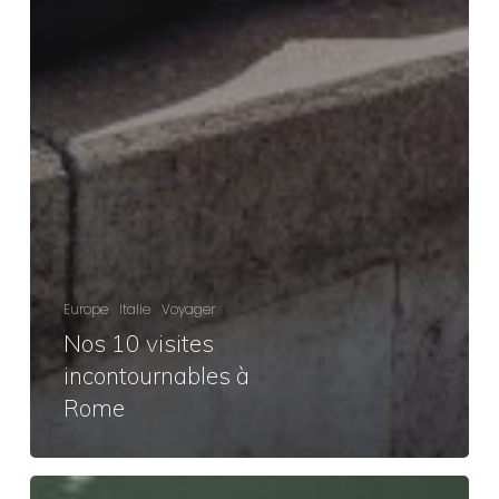
Europe
Italie
Voyager
Nos 10 visites
incontournables à
Rome
Rétrospective