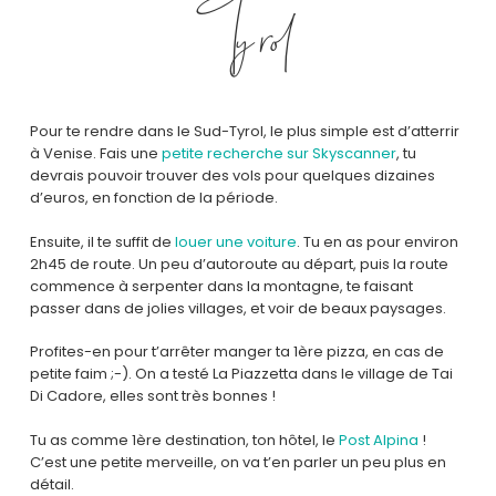
Tyrol
Pour te rendre dans le Sud-Tyrol, le plus simple est d’atterrir
à Venise. Fais une
petite recherche sur Skyscanner
, tu
devrais pouvoir trouver des vols pour quelques dizaines
d’euros, en fonction de la période.
Ensuite, il te suffit de
louer une voiture
. Tu en as pour environ
2h45 de route. Un peu d’autoroute au départ, puis la route
commence à serpenter dans la montagne, te faisant
passer dans de jolies villages, et voir de beaux paysages.
Profites-en pour t’arrêter manger ta 1ère pizza, en cas de
petite faim ;-). On a testé La Piazzetta dans le village de Tai
Di Cadore, elles sont très bonnes !
Tu as comme 1ère destination, ton hôtel, le
Post Alpina
!
C’est une petite merveille, on va t’en parler un peu plus en
détail.