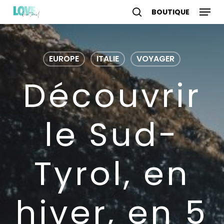
Skip
Menu
to
search
account
main
content
EUROPE
ITALIE
VOYAGER
Découvrir
le Sud-
Tyrol, en
hiver, en 5