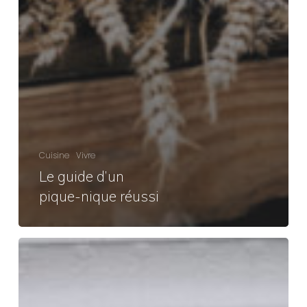
Cuisine
Vivre
Le guide d’un
pique-nique réussi
Test
du
matelas
Eve