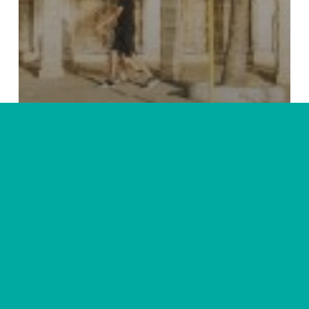
Amérique
Cuba
Voyager
Conseils pour préparer ton voyage
à Cuba