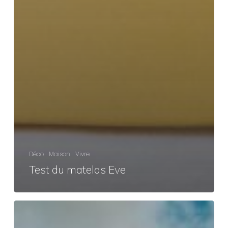
Déco
Maison
Vivre
Test du matelas Eve
Conseils
pour
préparer