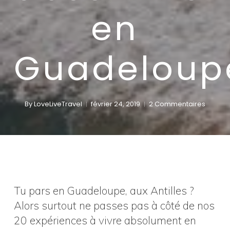
en
Guadeloup
By
LoveLiveTravel
février 24, 2019
2 Commentaires
Tu pars en Guadeloupe, aux Antilles ?
Alors surtout ne passes pas à côté de nos
20 expériences à vivre absolument en