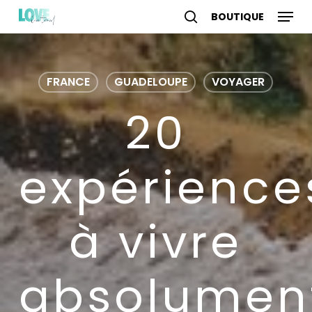
Skip
Menu
to
search
account
main
content
FRANCE
GUADELOUPE
VOYAGER
20
expérience
à vivre
absolumen