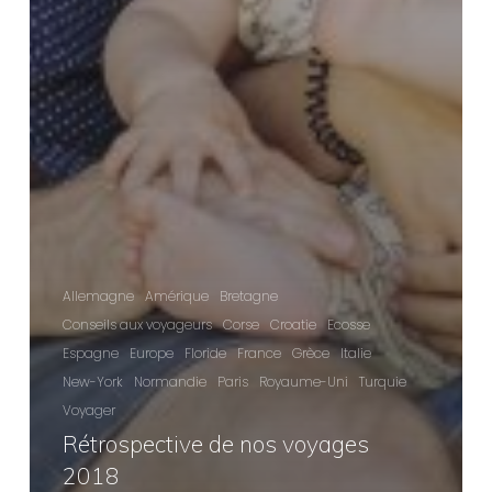
Allemagne
Amérique
Bretagne
Conseils aux voyageurs
Corse
Croatie
Ecosse
Espagne
Europe
Floride
France
Grèce
Italie
New-York
Normandie
Paris
Royaume-Uni
Turquie
Voyager
Rétrospective de nos voyages
2018