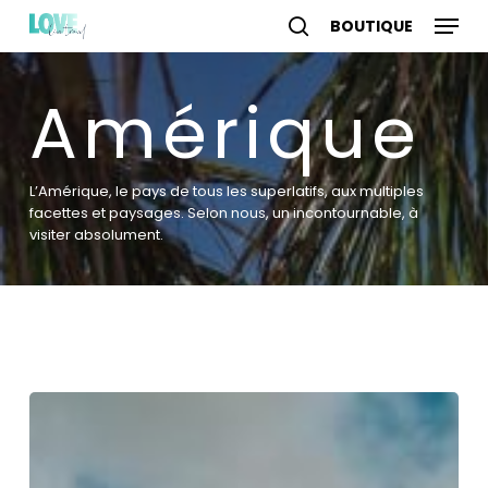
Skip
Menu
to
search
account
main
content
Amérique
L’Amérique, le pays de tous les superlatifs, aux multiples
facettes et paysages. Selon nous, un incontournable, à
visiter absolument.
Conseils
pour
préparer
ton