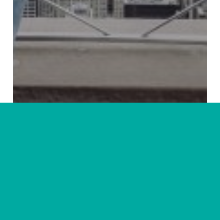
Amérique
New-York
Voyager