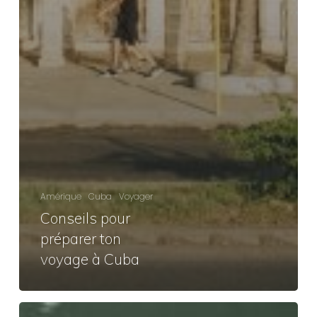
Amérique
Cuba
Voyager
Conseils pour
préparer ton
voyage à Cuba
Rétrospective