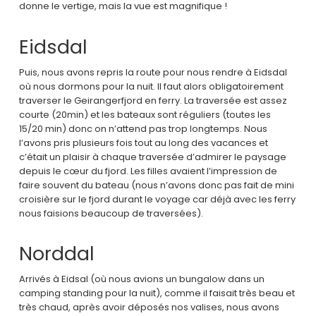
donne le vertige, mais la vue est magnifique !
Eidsdal
Puis, nous avons repris la route pour nous rendre à Eidsdal
où nous dormons pour la nuit. Il faut alors obligatoirement
traverser le Geirangerfjord en ferry. La traversée est assez
courte (20min) et les bateaux sont réguliers (toutes les
15/20 min) donc on n’attend pas trop longtemps. Nous
l’avons pris plusieurs fois tout au long des vacances et
c’était un plaisir à chaque traversée d’admirer le paysage
depuis le cœur du fjord. Les filles avaient l’impression de
faire souvent du bateau (nous n’avons donc pas fait de mini
croisière sur le fjord durant le voyage car déjà avec les ferry
nous faisions beaucoup de traversées).
Norddal
Arrivés à Eidsal (où nous avions un bungalow dans un
camping standing pour la nuit), comme il faisait très beau et
très chaud, après avoir déposés nos valises, nous avons