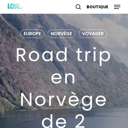
Skip
Menu
to
search
account
main
content
EUROPE
NORVÈGE
VOYAGER
Road trip
en
Norvège
de 2