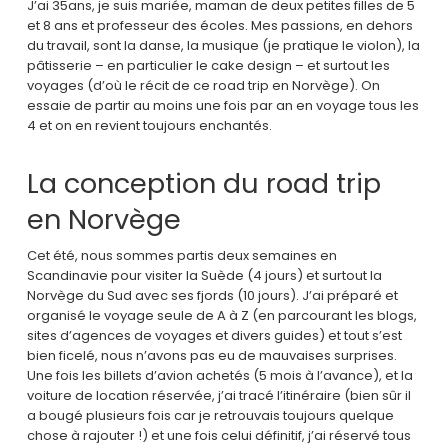
J’ai 35ans, je suis mariée, maman de deux petites filles de 5
et 8 ans et professeur des écoles. Mes passions, en dehors
du travail, sont la danse, la musique (je pratique le violon), la
pâtisserie – en particulier le cake design – et surtout les
voyages (d’où le récit de ce road trip en Norvège). On
essaie de partir au moins une fois par an en voyage tous les
4 et on en revient toujours enchantés.
La conception du road trip
en Norvège
Cet été, nous sommes partis deux semaines en
Scandinavie pour visiter la Suède (4 jours) et surtout la
Norvège du Sud avec ses fjords (10 jours). J’ai préparé et
organisé le voyage seule de A à Z (en parcourant les blogs,
sites d’agences de voyages et divers guides) et tout s’est
bien ficelé, nous n’avons pas eu de mauvaises surprises.
Une fois les billets d’avion achetés (5 mois à l’avance), et la
voiture de location réservée, j’ai tracé l’itinéraire (bien sûr il
a bougé plusieurs fois car je retrouvais toujours quelque
chose à rajouter !) et une fois celui définitif, j’ai réservé tous