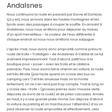
Andalsnes
Nous continuons la route en passant par Dorve et Dombas.
Ça y est, nous arrivons dans les hautes montagnes et les
fjords avec des paysages à couper le souffle. En arrivant à
Andalsnes, nous nous arrêtons pour déjeuner au niveau
d’un spot merveilleux – la couleur de l’eau différente à
chaque endroit où nous nous arrêtons nous subjugue.
L’après-midi, nous avons donc emprunté comme prévu la
route de trolls « Trollstigen » de Andalsnes à Valldal et ce fut
vraiment impressionnant. Tout d’abord, petit tour à la
boutique pour « poser » avec les trolls et le célèbre
panneau. Puis, nous avons fait le chemin en voiture, la route
est très étroite (pas facile quand on croise des bus ou
camping cars !) et très sinueuse mais on la monte
lentement, on ne s’en rend pas trop compte. Tout le long on
y croise des « trolls » (grosses pierres avec mousse verte
déposés au bord de la route) et de jolies cascades. Arrivés
en haut, il y a une grande plate-forme (on dépose d’abord
la voiture au parking et on marche pour l’atteindre) d’où on
peut observer la route empruntée et effectivement, cela