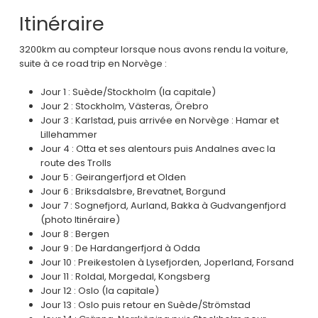
Itinéraire
3200km au compteur lorsque nous avons rendu la voiture,
suite à ce road trip en Norvège :
Jour 1 : Suède/Stockholm (la capitale)
Jour 2 : Stockholm, Västeras, Örebro
Jour 3 : Karlstad, puis arrivée en Norvège : Hamar et
Lillehammer
Jour 4 : Otta et ses alentours puis Andalnes avec la
route des Trolls
Jour 5 : Geirangerfjord et Olden
Jour 6 : Briksdalsbre, Brevatnet, Borgund
Jour 7 : Sognefjord, Aurland, Bakka à Gudvangenfjord
(photo Itinéraire)
Jour 8 : Bergen
Jour 9 : De Hardangerfjord à Odda
Jour 10 : Preikestolen à Lysefjorden, Joperland, Forsand
Jour 11 : Roldal, Morgedal, Kongsberg
Jour 12 : Oslo (la capitale)
Jour 13 : Oslo puis retour en Suède/Strömstad