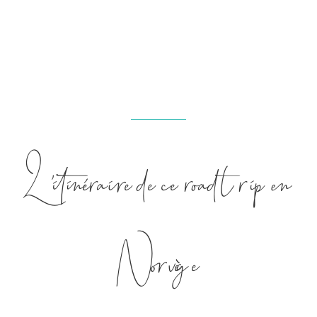
L’itinéraire de ce road trip en
Norvège