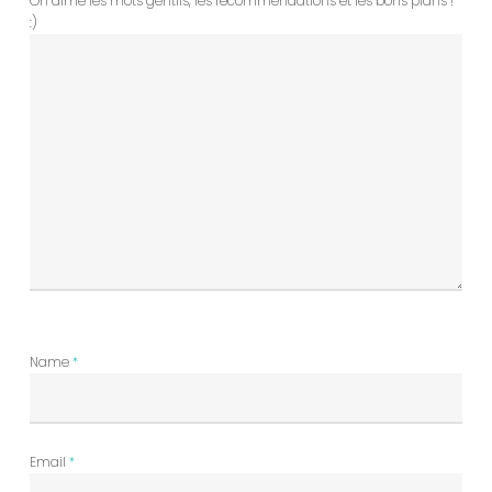
On aime les mots gentils, les recommendations et les bons plans !
:)
Name
*
Email
*