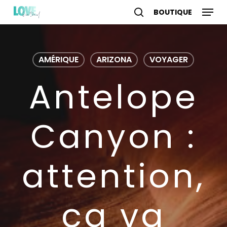
Skip
Menu
to
search
account
main
content
AMÉRIQUE
ARIZONA
VOYAGER
Antelope
Canyon :
attention,
ça va