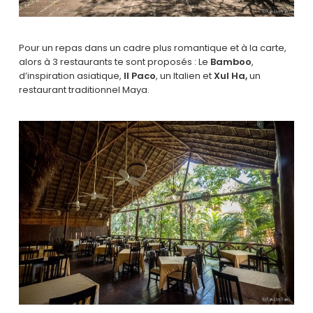
Pour un repas dans un cadre plus romantique et à la carte,
alors à 3 restaurants te sont proposés : Le
Bamboo
,
d’inspiration asiatique,
Il Paco
, un Italien et
Xul Ha,
un
restaurant traditionnel Maya.