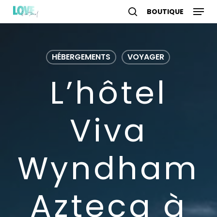
Skip
Menu
to
search
account
main
content
HÉBERGEMENTS
VOYAGER
L’hôtel
Viva
Wyndham
Azteca à