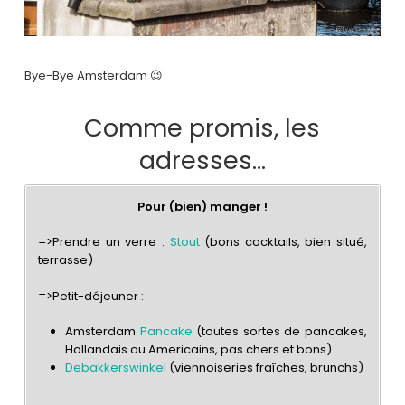
Bye-Bye Amsterdam 😉
Comme promis, les
adresses…
Pour (bien) manger !
=>Prendre un verre :
Stout
(bons cocktails, bien situé,
terrasse)
=>Petit-déjeuner :
Amsterdam
Pancake
(toutes sortes de pancakes,
Hollandais ou Americains, pas chers et bons)
Debakkerswinkel
(viennoiseries fraîches, brunchs)