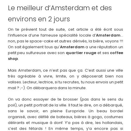
Le meilleur d’Amsterdam et des
environs en 2 jours
On te prévient tout de suite, cet article a été écrit sous
l’influence d’une fameuse spécialité locale d’
Amsterdam
…
non, pas le space-cake et autres dérivés, la bière, voyons !!!
On sait également tous qu’
Amsterdam
a une réputation un
petit peu sulfureuse avec son
quartier rouge
et ses
coffee
shop
.
Mais Amsterdam, ce n’est pas que ça. C’est aussi une ville
très agréable à vivre, limite, on y déposerait bien nos
valises. Lecteur, lectrice, si tu recrutes, tu nous envois un petit
mail ? ;-). On débarquera dans la minute.
On va donc essayer de te brosser (pas dans le sens du
poil), un petit portrait de la ville. Il faut le dire, on a débarqué,
sans le savoir, en pleine Europride. Un beau bordel
organisé, avec défilé de bateaux, bières à gogo, costumes
délirants et musique à donf. Y’a pas à dire, les hollandais,
c’est des fétards ! En même temps, y’a encore pas si