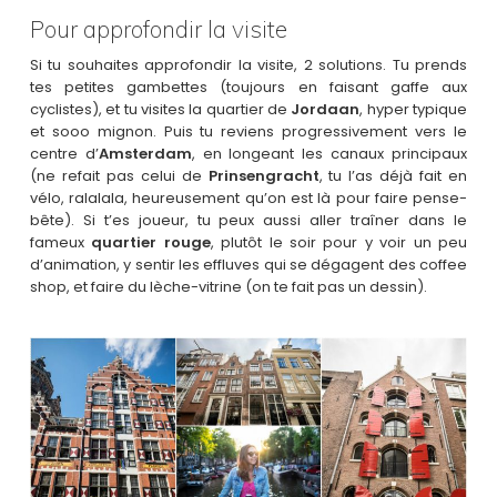
Pour approfondir la visite
Si tu souhaites approfondir la visite, 2 solutions. Tu prends
tes petites gambettes (toujours en faisant gaffe aux
cyclistes), et tu visites la quartier de
Jordaan
, hyper typique
et sooo mignon. Puis tu reviens progressivement vers le
centre d’
Amsterdam
, en longeant les canaux principaux
(ne refait pas celui de
Prinsengracht
, tu l’as déjà fait en
vélo, ralalala, heureusement qu’on est là pour faire pense-
bête). Si t’es joueur, tu peux aussi aller traîner dans le
fameux
quartier rouge
, plutôt le soir pour y voir un peu
d’animation, y sentir les effluves qui se dégagent des coffee
shop, et faire du lèche-vitrine (on te fait pas un dessin).