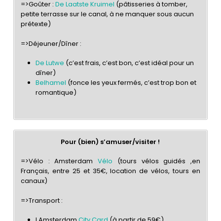
=>Goûter :
De Laatste Kruimel
(pâtisseries à tomber,
petite terrasse sur le canal, à ne manquer sous aucun
prétexte)
=>Déjeuner/Dîner :
De Lutwe
(c’est frais, c’est bon, c’est idéal pour un
dîner)
Belhamel
(fonce les yeux fermés, c’est trop bon et
romantique)
Pour (bien) s’amuser/visiter !
=>Vélo : Amsterdam
Vélo
(tours vélos guidés ,en
Français, entre 25 et 35€, location de vélos, tours en
canaux)
=>Transport :
I Amsterdam
City Card
(à partir de 59€)