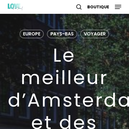
Skip
Menu
to
search
account
main
content
EUROPE
PAYS-BAS
VOYAGER
Le
meilleur
d’Amsterd
et des