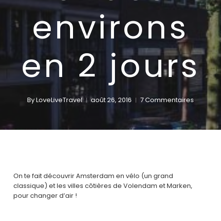
environs
en 2 jours
By
LoveLiveTravel
août 26, 2016
7 Commentaires
On te fait découvrir Amsterdam en vélo (un grand
classique) et les villes côtières de Volendam et Marken,
pour changer d’air !