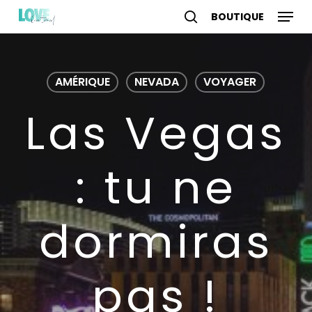
Skip
Menu
to
search
account
main
content
AMÉRIQUE
NEVADA
VOYAGER
Las Vegas
: tu ne
dormiras
pas !