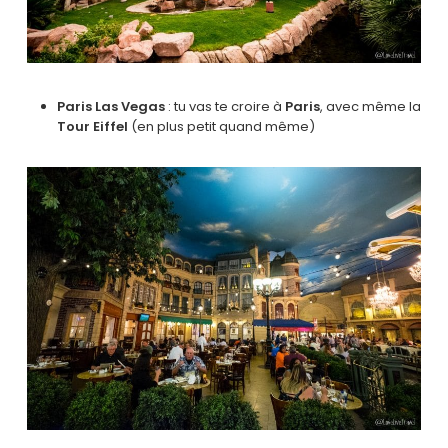
Paris Las Vegas
: tu vas te croire à
Paris
, avec même la
Tour Eiffel
(en plus petit quand même)