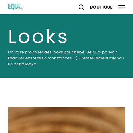
Skip
Menu
to
search
account
main
content
Looks
On va te proposer des looks pour bébé. De quoi pouvoir
l’habiller en toutes circonstances ;-). C’est tellement mignon
un bébé looké !
Mode
:
quel
cadeau