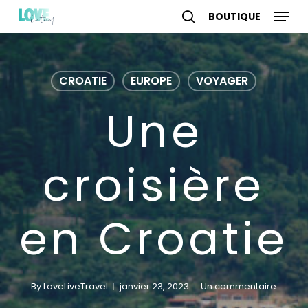
Skip
Menu
to
search
account
main
content
CROATIE
EUROPE
VOYAGER
Une
croisière
en Croatie
By
LoveLiveTravel
janvier 23, 2023
Un commentaire