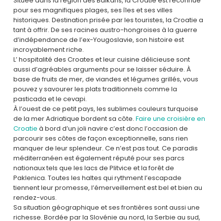
Située dans la région des Balkans, la Croatie est reconnue
pour ses magnifiques plages, ses îles et ses villes
historiques. Destination prisée par les touristes, la Croatie a
tant à offrir. De ses racines austro-hongroises à la guerre
d’indépendance de l’ex-Yougoslavie, son histoire est
incroyablement riche.
L’ hospitalité des Croates et leur cuisine délicieuse sont
aussi d’agréables arguments pour se laisser séduire. À
base de fruits de mer, de viandes et légumes grillés, vous
pouvez y savourer les plats traditionnels comme la
pasticada et le cevapi.
À l’ouest de ce petit pays, les sublimes couleurs turquoise
de la mer Adriatique bordent sa côte.
Faire une croisière en
Croatie
à bord d’un joli navire c’est donc l’occasion de
parcourir ses côtes de façon exceptionnelle, sans rien
manquer de leur splendeur. Ce n’est pas tout. Ce paradis
méditerranéen est également réputé pour ses parcs
nationaux tels que les lacs de Plitvice et la forêt de
Paklenica. Toutes les haltes qui rythment l’escapade
tiennent leur promesse, l’émerveillement est bel et bien au
rendez-vous.
Sa situation géographique et ses frontières sont aussi une
richesse. Bordée par la Slovénie au nord, la Serbie au sud,