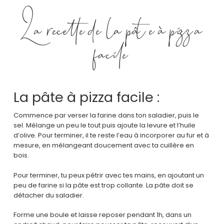
La recette de la pâte à pizza
facile
La pâte à pizza facile :
Commence par verser la farine dans ton saladier, puis le
sel. Mélange un peu le tout puis ajoute la levure et l’huile
d’olive. Pour terminer, il te reste l’eau à incorporer au fur et à
mesure, en mélangeant doucement avec ta cuillère en
bois.
Pour terminer, tu peux pétrir avec tes mains, en ajoutant un
peu de farine si la pâte est trop collante. La pâte doit se
détacher du saladier.
Forme une boule et laisse reposer pendant 1h, dans un