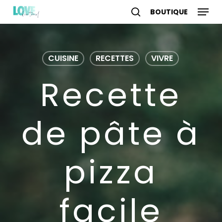
Skip
Menu
to
search
account
main
content
CUISINE
RECETTES
VIVRE
Recette
de pâte à
pizza
facile