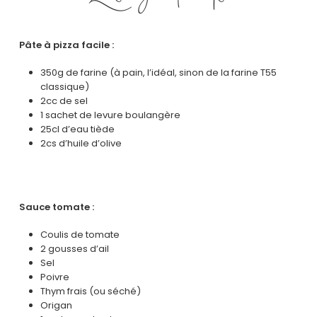
Pâte à pizza facile :
350g de farine (à pain, l’idéal, sinon de la farine T55
classique)
2cc de sel
1 sachet de levure boulangère
25cl d’eau tiède
2cs d’huile d’olive
Sauce tomate :
Coulis de tomate
2 gousses d’ail
Sel
Poivre
Thym frais (ou séché)
Origan