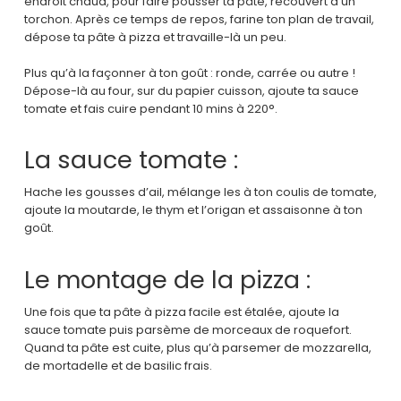
endroit chaud, pour faire pousser ta pâte, recouvert d’un
torchon. Après ce temps de repos, farine ton plan de travail,
dépose ta pâte à pizza et travaille-là un peu.
Plus qu’à la façonner à ton goût : ronde, carrée ou autre !
Dépose-là au four, sur du papier cuisson, ajoute ta sauce
tomate et fais cuire pendant 10 mins à 220°.
La sauce tomate :
Hache les gousses d’ail, mélange les à ton coulis de tomate,
ajoute la moutarde, le thym et l’origan et assaisonne à ton
goût.
Le montage de la pizza :
Une fois que ta pâte à pizza facile est étalée, ajoute la
sauce tomate puis parsème de morceaux de roquefort.
Quand ta pâte est cuite, plus qu’à parsemer de mozzarella,
de mortadelle et de basilic frais.