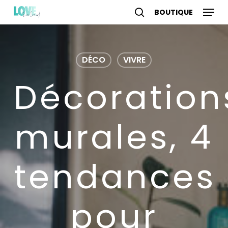
Skip
Menu
to
search
account
main
content
DÉCO
VIVRE
Décoration
murales, 4
tendances
pour