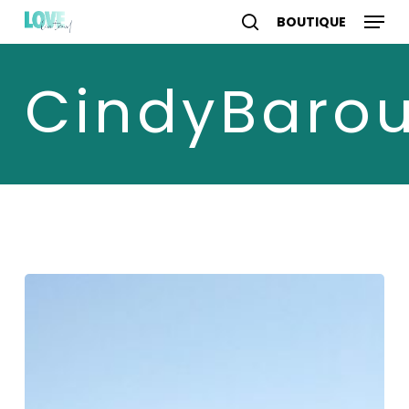
Skip
Menu
to
search
account
main
content
CindyBaro
Top
5
de
mes
randonnées
au
Québec