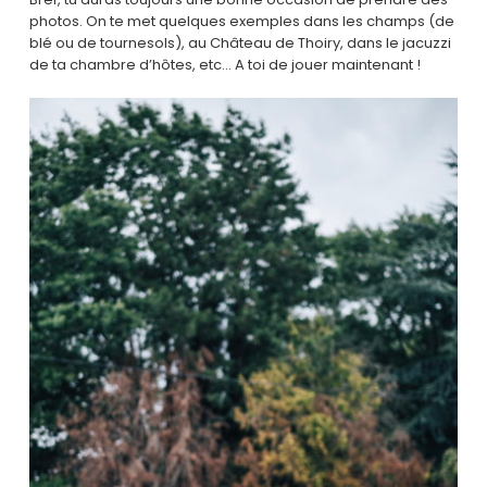
photos. On te met quelques exemples dans les champs (de
blé ou de tournesols), au Château de Thoiry, dans le jacuzzi
de ta chambre d’hôtes, etc… A toi de jouer maintenant !