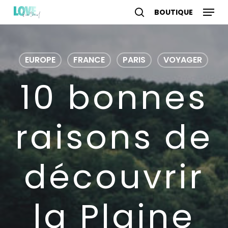
Skip
Menu
to
search
account
main
content
EUROPE
FRANCE
PARIS
VOYAGER
10 bonnes
raisons de
découvrir
la Plaine