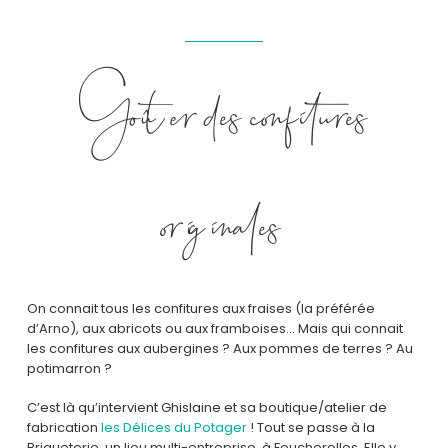
Goûter des confitures
originales
On connait tous les confitures aux fraises (la préférée
d’Arno), aux abricots ou aux framboises… Mais qui connait
les confitures aux aubergines ? Aux pommes de terres ? Au
potimarron ?
C’est là qu’intervient Ghislaine et sa boutique/atelier de
fabrication
les Délices du Potager
! Tout se passe à la
Briqueterie, un lieu multi-entreprise, à Feucherolles. Elle y