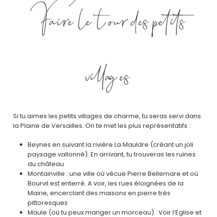
Faire le tour des petits
villages
Si tu aimes les petits villages de charme, tu seras servi dans
la Plaine de Versailles. On te met les plus représentatifs :
Beynes en suivant la rivière La Mauldre (créant un joli
paysage vallonné). En arrivant, tu trouveras les ruines
du château
Montainville : une ville où vécue Pierre Bellemare et où
Bourvil est enterré. A voir, les rues éloignées de la
Mairie, encerclant des maisons en pierre très
pittoresques
Maule (où tu peux manger un morceau) : Voir l’Eglise et